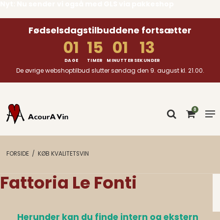
Nyt: Nu sender vi også med GLS via pakkeshop
Fødselsdagstilbuddene fortsætter
01
15
01
12
DAGE
TIMER
MINUTTER
SEKUNDER
De øvrige webshoptilbud slutter søndag den 9. august kl. 21.00.
0
FORSIDE
/
KØB KVALITETSVIN
Fattoria Le Fonti
Herunder kan du finde intern og ekstern