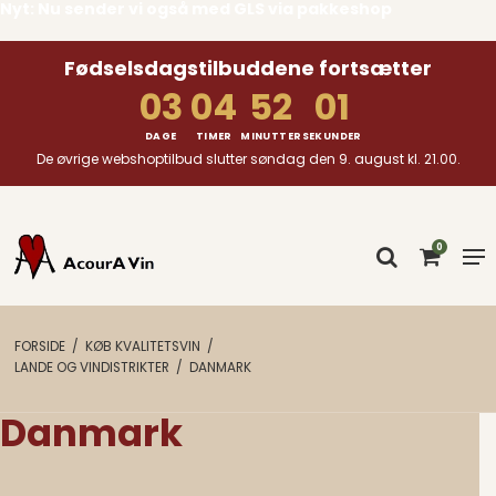
Nyt: Nu sender vi også med GLS via pakkeshop
Fødselsdagstilbuddene fortsætter
03
04
52
01
DAGE
TIMER
MINUTTER
SEKUNDER
De øvrige webshoptilbud slutter søndag den 9. august kl. 21.00.
0
FORSIDE
/
KØB KVALITETSVIN
/
LANDE OG VINDISTRIKTER
/
DANMARK
Danmark