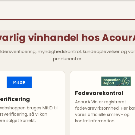
arlig vinhandel hos Acour
 aldersverificering, myndighedskontrol, kundeoplevelser og vo
producenter.
Fødevarekontrol
erificering
AcourA Vin er registreret
webshoppen bruges MitID til
fødevarevirksomhed. Her ka
rsverificering, så vi kan
vores officielle smiley- og
e salget korrekt.
kontrolinformation.