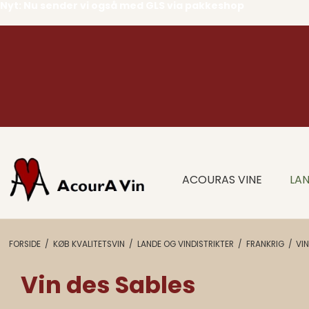
Nyt: Nu sender vi også med GLS via pakkeshop
ACOURAS VINE
LAN
FORSIDE
/
KØB KVALITETSVIN
/
LANDE OG VINDISTRIKTER
/
FRANKRIG
/
VI
Vin des Sables