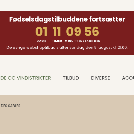
Fødselsdagstilbuddene fortsætter
01
11
09
55
DAGE
TIMER
MINUTTER
SEKUNDER
De øvrige webshoptilbud slutter søndag den 9. august kl. 21.00.
DE OG VINDISTRIKTER
TILBUD
DIVERSE
ACOU
N DES SABLES