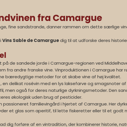
andvinen fra Camargue
ange, fine sandstrande, danner rammen om dette særlige vi
 i
Vins Sable de Camargue
dig til at udforske deres histori
el
ket på de sandede jorde i Camargue-regionen ved Middelhavet.
em fra andre franske vine. Vinproduktionen i Camargue har rø
e bæredygtige metoder for at skabe vine af høj kvalitet.
, en delikat rosévin med en lys laksefarve og smagsnoter af h
fil, men også for deres naturlige dyrkningsmetoder. Den sa
res økologisk uden brug af pesticider.
 passioneret familievingård i hjertet af Camargue. Her dyrke
der et glas som aperitif, til lette fiskeretter eller til et god
ad dig forføre af en vintradition, der kombinerer historie, 