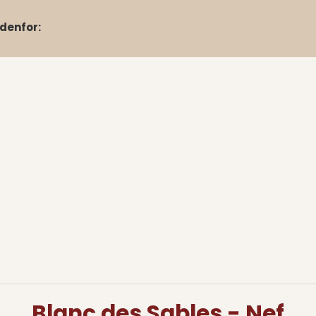
denfor:
Blanc des Sables - Nef