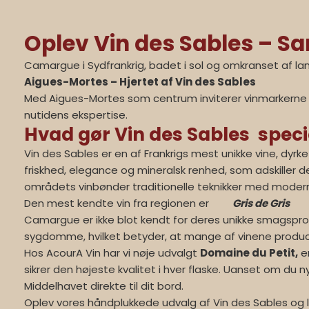
Oplev Vin des Sables – S
Camargue i Sydfrankrig, badet i sol og omkranset af l
Aigues-Mortes – Hjertet af Vin des Sables
Med Aigues-Mortes som centrum inviterer vinmarkerne
nutidens ekspertise.
Hvad gør Vin des Sables speci
Vin des Sables er en af Frankrigs mest unikke vine, dyr
friskhed, elegance og mineralsk renhed, som adskiller d
områdets vinbønder traditionelle teknikker med modern
Den mest kendte vin fra regionen er
Gris de Gris
Camargue er ikke blot kendt for deres unikke smagspro
sygdomme, hvilket betyder, at mange af vinene produce
Hos AcourA Vin har vi nøje udvalgt
Domaine du Petit,
en
sikrer den højeste kvalitet i hver flaske. Uanset om du ny
Middelhavet direkte til dit bord.
Oplev vores håndplukkede udvalg af Vin des Sables og l