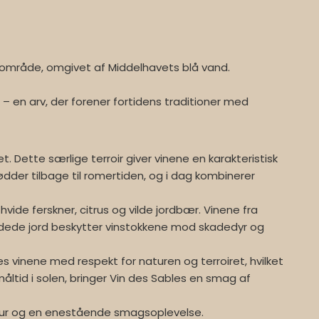
nområde, omgivet af Middelhavets blå vand.
e – en arv, der forener fortidens traditioner med
 Dette særlige terroir giver vinene en karakteristisk
dder tilbage til romertiden, og i dag kombinerer
vide ferskner, citrus og vilde jordbær. Vinene fra
ndede jord beskytter vinstokkene mod skadedyr og
s vinene med respekt for naturen og terroiret, hvilket
t måltid i solen, bringer Vin des Sables en smag af
natur og en enestående smagsoplevelse.