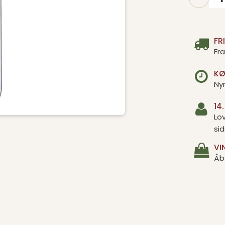
FR
Fra
KØ
Ny
14
Lov
si
VI
Åb