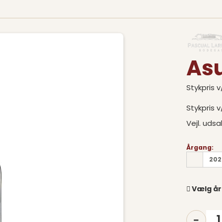
As
Stykpris v/
Stykpris v
Vejl. udsa
Årgang:
202
Vælg år