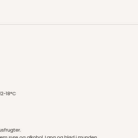
12-18°C
sfrugter.
em syre og alkohol. Lang og blød i munden.