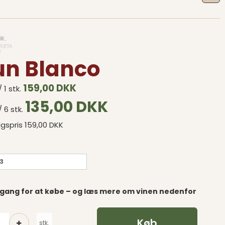
un Blanco
159,00 DKK
 1 stk.
135,00 DKK
/ 6 stk.
lgspris 159,00 DKK
3
gang for at købe – og læs mere om vinen nedenfor
Køb
stk.