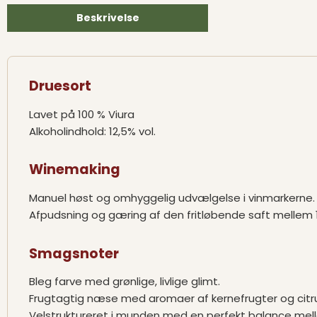
Beskrivelse
Druesort
Lavet på 100 % Viura
Alkoholindhold: 12,5% vol.
Winemaking
Manuel høst og omhyggelig udvælgelse i vinmarkerne.
Afpudsning og gæring af den fritløbende saft mellem 
Smagsnoter
Bleg farve med grønlige, livlige glimt.
Frugtagtig næse med aromaer af kernefrugter og citru
Velstruktureret i munden med en perfekt balance mell