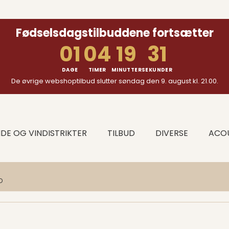
Fødselsdagstilbuddene fortsætter
01
04
19
30
DAGE
TIMER
MINUTTER
SEKUNDER
De øvrige webshoptilbud slutter søndag den 9. august kl. 21.00.
DE OG VINDISTRIKTER
TILBUD
DIVERSE
ACOU
O