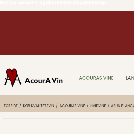
Nyt: Nu sender vi også med GLS via pakkeshop
ACOURAS VINE
LAN
FORSIDE
/
KØB KVALITETSVIN
/
ACOURAS VINE
/
HVIDVINE
/
ASUN BLANC