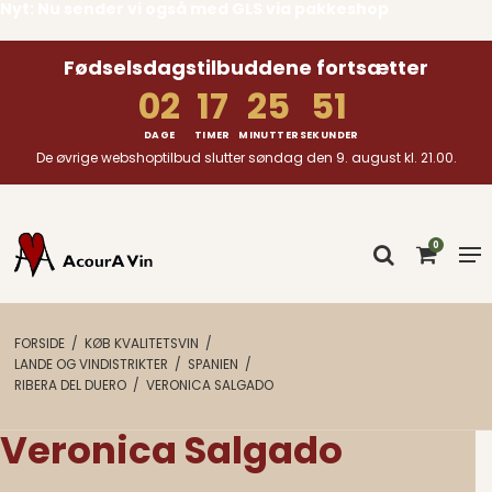
Nyt: Nu sender vi også med GLS via pakkeshop
Fødselsdagstilbuddene fortsætter
02
17
25
50
DAGE
TIMER
MINUTTER
SEKUNDER
De øvrige webshoptilbud slutter søndag den 9. august kl. 21.00.
0
FORSIDE
/
KØB KVALITETSVIN
/
LANDE OG VINDISTRIKTER
/
SPANIEN
/
RIBERA DEL DUERO
/
VERONICA SALGADO
Veronica Salgado