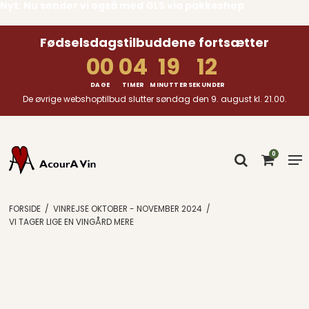
Nyt: Nu sender vi også med GLS via pakkeshop
Fødselsdagstilbuddene fortsætter
00
04
19
11
DAGE
TIMER
MINUTTER
SEKUNDER
De øvrige webshoptilbud slutter søndag den 9. august kl. 21.00.
0
FORSIDE
/
VINREJSE OKTOBER - NOVEMBER 2024
/
VI TAGER LIGE EN VINGÅRD MERE