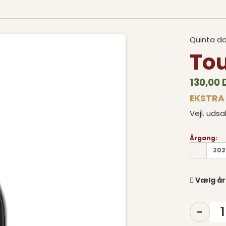
Quinta do
Tou
130,00
EKSTRA 
Vejl. udsa
Årgang:
202
Vælg år