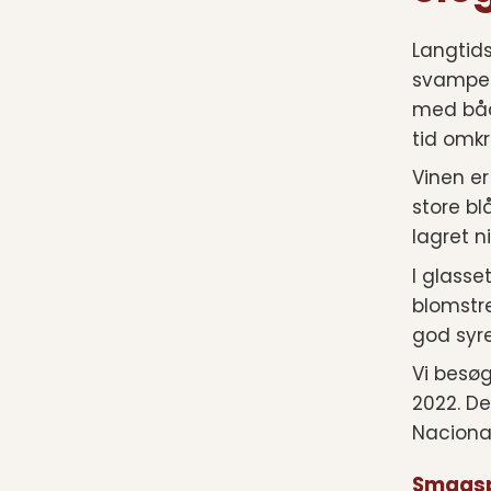
Langtids
svampe o
med både
tid omkr
Vinen er
store bl
lagret 
I glass
blomstr
god syr
Vi besøg
2022. De
Nacional
Smagsp