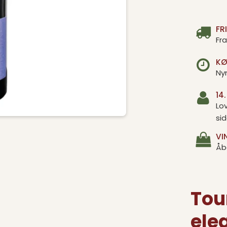
FR
Fra
KØ
Ny
14
Lov
si
VI
Åb
Tou
ele