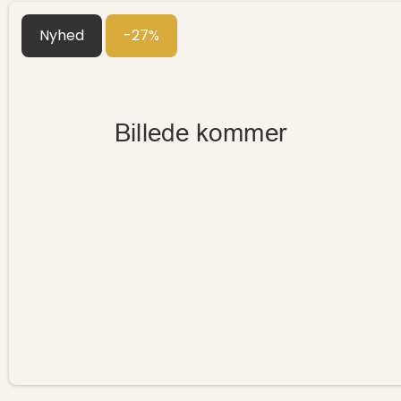
Nyhed
-27%