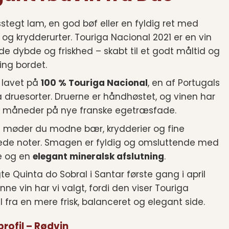
stegt lam, en god bøf eller en fyldig ret med
g krydderurter. Touriga Nacional 2021 er en vin
 dybde og friskhed – skabt til et godt måltid og
ing bordet.
 lavet på
100 % Touriga Nacional
, en af Portugals
å druesorter. Druerne er håndhøstet, og vinen har
ni måneder på nye franske egetræsfade.
et møder du modne bær, krydderier og fine
ede noter. Smagen er fyldig og omsluttende med
e og en
elegant mineralsk afslutning
.
te Quinta do Sobral i Santar første gang i april
nne vin har vi valgt, fordi den viser Touriga
 fra en mere frisk, balanceret og elegant side.
rofil – Rødvin