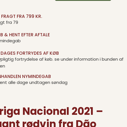
I FRAGT FRA 799 KR.
gt fra 79
B & HENT EFTER AFTALE
mindegab
. DAGES FORTRYDES AF KØB
pligtig fortrydelse af køb. se under information i bunden af
den
NHANDLEN NYMINDEGAB
ent alle dage undtagen søndag
riga Nacional 2021 –
gant rødvin fra Dão