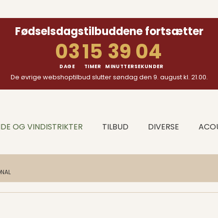
Fødselsdagstilbuddene fortsætter
03
15
39
03
DAGE
TIMER
MINUTTER
SEKUNDER
De øvrige webshoptilbud slutter søndag den 9. august kl. 21.00.
DE OG VINDISTRIKTER
TILBUD
DIVERSE
ACOU
ONAL