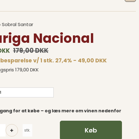
 Sobral Santar
riga Nacional
179,00 DKK
 DKK
besparelse v/ 1 stk. 27,4% - 49,00 DKK
lgspris 179,00 DKK
1
gang for at købe – og læs mere om vinen nedenfor
Køb
stk.