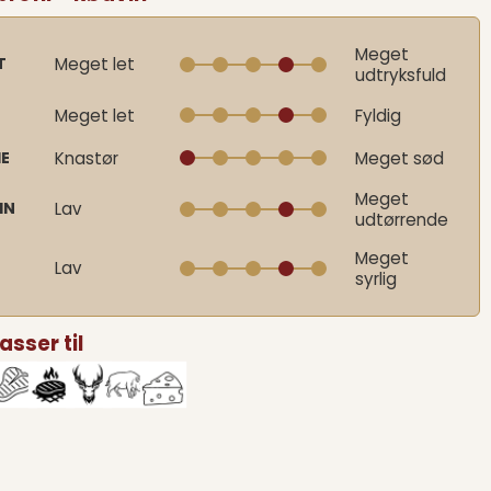
Meget
T
Meget let
udtryksfuld
E
Meget let
Fyldig
E
Knastør
Meget sød
Meget
IN
Lav
udtørrende
Meget
Lav
syrlig
asser til