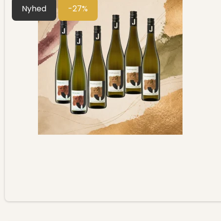
Nyhed
-27%