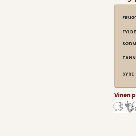
FRUG
FYLD
SØDM
TANN
SYRE
Vinen p