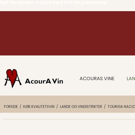
Nyt: Nu sender vi også med GLS via pakkeshop
ACOURAS VINE
LAN
FORSIDE
/
KØB KVALITETSVIN
/
LANDE OG VINDISTRIKTER
/
TOURIGA NACI